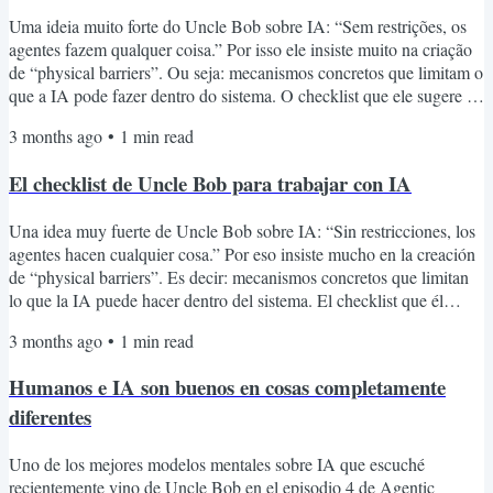
Uma ideia muito forte do Uncle Bob sobre IA: “Sem restrições, os
agentes fazem qualquer coisa.” Por isso ele insiste muito na criação
de “physical barriers”. Ou seja: mecanismos concretos que limitam o
que a IA pode fazer dentro do sistema. O checklist que ele sugere é
interessante: unit tests com cobertura extremamente alta (os agentes
3 months ago
•
1
min read
usam os testes para entender o comportamento esperado do sistema)
acceptance tests escritos em Gherkin/BDD (testes legíveis por
El checklist de Uncle Bob para trabajar con IA
humanos funcionando como...
Una idea muy fuerte de Uncle Bob sobre IA: “Sin restricciones, los
agentes hacen cualquier cosa.” Por eso insiste mucho en la creación
de “physical barriers”. Es decir: mecanismos concretos que limitan
lo que la IA puede hacer dentro del sistema. El checklist que él
sugiere es interesante: unit tests con cobertura extremadamente alta
3 months ago
•
1
min read
(los agentes usan los tests para entender el comportamiento esperado
del sistema) acceptance tests escritos en Gherkin/BDD (tests legibles
Humanos e IA son buenos en cosas completamente
para humanos...
diferentes
Uno de los mejores modelos mentales sobre IA que escuché
recientemente vino de Uncle Bob en el episodio 4 de Agentic