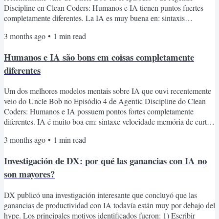
Discipline en Clean Coders: Humanos e IA tienen puntos fuertes
completamente diferentes. La IA es muy buena en: sintaxis
velocidad memoria de corto plazo tareas repetitivas generar código
3 months ago
•
1
min read
boilerplate buscar información reasoning lógico/local Los humanos
siguen siendo mucho mejores en: arquitectura visión sistémica
Humanos e IA são bons em coisas completamente
entendimiento de contexto discernimiento moral experiencia...
diferentes
Um dos melhores modelos mentais sobre IA que ouvi recentemente
veio do Uncle Bob no Episódio 4 de Agentic Discipline do Clean
Coders: Humanos e IA possuem pontos fortes completamente
diferentes. IA é muito boa em: sintaxe velocidade memória de curto
prazo tarefas repetitivas gerar código boilerplate pesquisar
3 months ago
•
1
min read
informação reasoning lógico/local Humanos continuam muito
melhores em: arquitetura visão sistêmica entendimento de contexto
Investigación de DX: por qué las ganancias con IA no
discernimento moral experiência prioridades trade-offs direção...
son mayores?
DX publicó una investigación interesante que concluyó que las
ganancias de productividad con IA todavía están muy por debajo del
hype. Los principales motivos identificados fueron: 1) Escribir