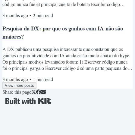
código nunca fue el principal cuello de botella Escribir código
representa solo una pequeña parte del trabajo real de ingeniería
3 months ago
•
2
min read
(16% del tiempo, según una investigación de Microsoft). La IA
acelera la escritura de código, no necesariamente el sistema
Pesquisa da DX: por que os ganhos com IA não são
completo. 2) Automatizar solo parte del ciclo de...
maiores?
A DX publicou uma pesquisa interessante que constatou que os
ganhos de produtividade com IA ainda estão muito abaixo do hype.
Os principais motivos levantados foram: 1) Escrever código nunca
foi o principal gargalo Escrever código é só uma parte pequena do
trabalho real de engenharia (16% do tempo, segundo pesquisa da
3 months ago
•
1
min read
Microsoft). IA acelera escrita de código, não necessariamente o
View more posts
sistema inteiro. 2) Automatizar apenas parte do ciclo de
Share this page
desenvolvimento cria novos gargalos Esse é o ponto...