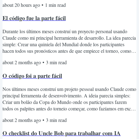
about 20 hours ago
•
1
min read
colegas de trabalho. A ideia é simples: IA pode aumentar muito a
produtividade individual. Mas isso não pode acontecer às custas da
El código fue la parte fácil
produtividade do restante do time. Alguns...
Durante los últimos meses construí un proyecto personal usando
Claude como mi principal herramienta de desarrollo. La idea parecía
simple: Crear una quiniela del Mundial donde los participantes
hacen todos sus pronósticos antes de que empiece el torneo, como
hacíamos en Excel hasta hace poco. El software estuvo listo mucho
about 2 months ago
•
3
min read
más rápido de lo que imaginaba. Pero lo más interesante fueron los
aprendizajes a lo largo del camino. Algunos de ellos: Los tests son
O código foi a parte fácil
obligatorios. En un momento decidí...
Nos últimos meses construí um projeto pessoal usando Claude como
principal ferramenta de desenvolvimento. A ideia parecia simples:
Criar um bolão da Copa do Mundo onde os participantes fazem
todos os palpites antes do torneio começar, como fazíamos em excel
até pouco tempo atrás. O software ficou pronto muito mais rápido
about 2 months ago
•
3
min read
do que eu imaginava. Mas o mais interessante foram os
aprendizados ao longo do caminho. Alguns deles: Testes são
O checklist do Uncle Bob para trabalhar com IA
obrigatórios. Em um momento eu decidi que iria ler todos os...