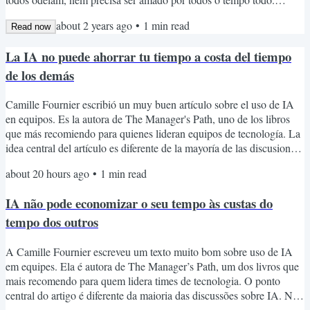
Busque sempre ser Agradável e Exigente. Um abraço, Leo
about 2 years ago
•
1
min read
Read now
La IA no puede ahorrar tu tiempo a costa del tiempo
de los demás
Camille Fournier escribió un muy buen artículo sobre el uso de IA
en equipos. Es la autora de The Manager's Path, uno de los libros
que más recomiendo para quienes lideran equipos de tecnología. La
idea central del artículo es diferente de la mayoría de las discusiones
sobre IA. No trata de seguridad ni de compliance. Trata de respeto
about 20 hours ago
•
1
min read
hacia tus compañeros de trabajo. La idea es simple: La IA puede
aumentar mucho la productividad individual. Pero eso no puede
IA não pode economizar o seu tempo às custas do
ocurrir a costa de la...
tempo dos outros
A Camille Fournier escreveu um texto muito bom sobre uso de IA
em equipes. Ela é autora de The Manager’s Path, um dos livros que
mais recomendo para quem lidera times de tecnologia. O ponto
central do artigo é diferente da maioria das discussões sobre IA. Não
é sobre segurança nem compliance. É sobre respeito com seus