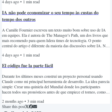
4 days ago
•
1
min read
hacia tus compañeros de trabajo. La idea es simple: La IA puede
aumentar mucho la productividad individual. Pero eso no puede
IA não pode economizar o seu tempo às custas do
ocurrir a costa de la...
tempo dos outros
A Camille Fournier escreveu um texto muito bom sobre uso de IA
em equipes. Ela é autora de The Manager’s Path, um dos livros que
mais recomendo para quem lidera times de tecnologia. O ponto
central do artigo é diferente da maioria das discussões sobre IA. Não
é sobre segurança nem compliance. É sobre respeito com seus
4 days ago
•
1
min read
colegas de trabalho. A ideia é simples: IA pode aumentar muito a
produtividade individual. Mas isso não pode acontecer às custas da
El código fue la parte fácil
produtividade do restante do time. Alguns...
Durante los últimos meses construí un proyecto personal usando
Claude como mi principal herramienta de desarrollo. La idea parecía
simple: Crear una quiniela del Mundial donde los participantes
hacen todos sus pronósticos antes de que empiece el torneo, como
hacíamos en Excel hasta hace poco. El software estuvo listo mucho
2 months ago
•
3
min read
más rápido de lo que imaginaba. Pero lo más interesante fueron los
Share this post
aprendizajes a lo largo del camino. Algunos de ellos: Los tests son